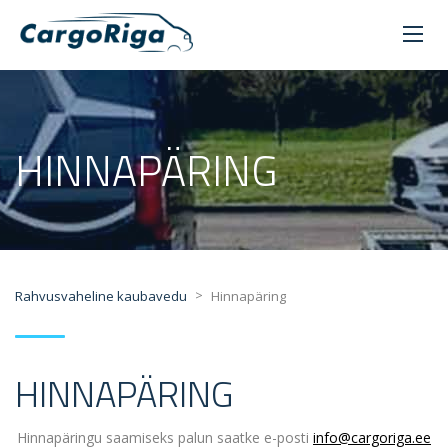
HINNAPÄRING
>
Rahvusvaheline kaubavedu
Hinnapäring
HINNAPÄRING
Hinnapäringu saamiseks palun saatke e-posti
info@cargoriga.ee